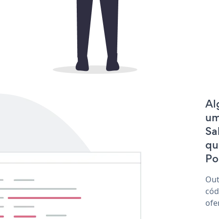
Al
um
Sa
qu
Po
Out
cód
ofe