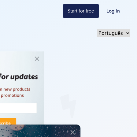
Start for free
Log In