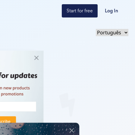
Start for free
Log In