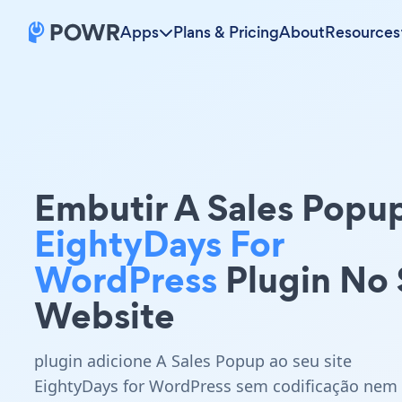
Apps
Plans & Pricing
About
Resources
Embutir A Sales Popu
EightyDays For
WordPress
Plugin No
Website
plugin adicione A Sales Popup ao seu site
EightyDays for WordPress sem codificação nem