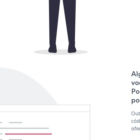
Al
vo
Po
po
Out
cód
ofe