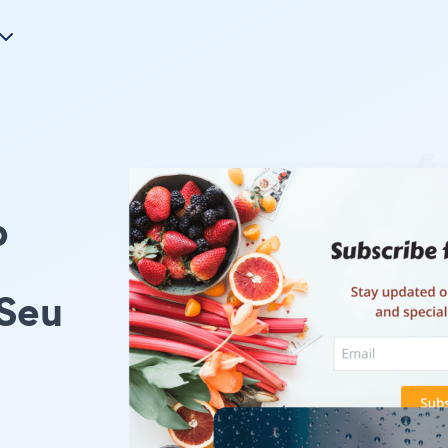
p
 Seu