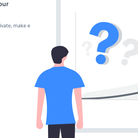
our
ivate, make e