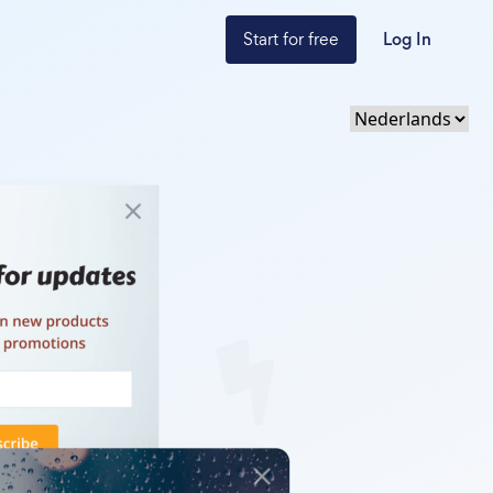
Start for free
Log In