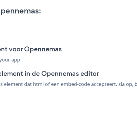
Opennemas:
ent voor Opennemas
 your app
-element in de Opennemas editor
element dat html of een embed-code accepteert. sla op, bek