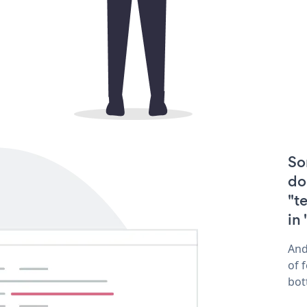
So
do
"t
in
And
of 
bot