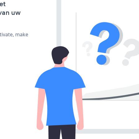
et
van uw
tivate, make