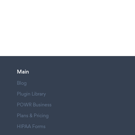
Main
Blog
Plugin Library
POWR Business
Plans & Pricing
HIPAA Forms