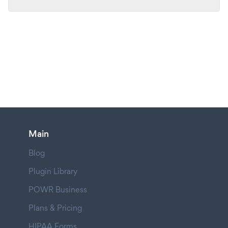
Main
Blog
Plugin Library
POWR Business
Plans & Pricing
HIPAA Forms