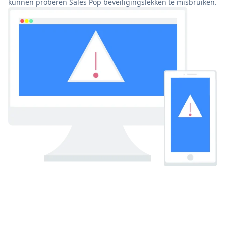
kunnen proberen Sales Pop beveiligingslekken te misbruiken.