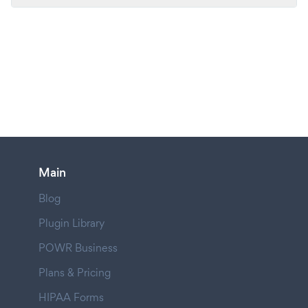
Main
Blog
Plugin Library
POWR Business
Plans & Pricing
HIPAA Forms