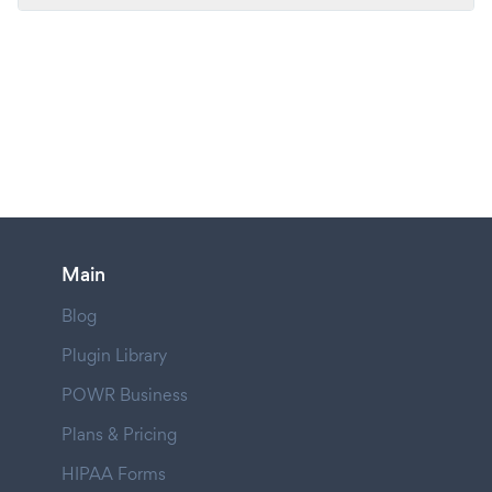
Main
Blog
Plugin Library
POWR Business
Plans & Pricing
HIPAA Forms