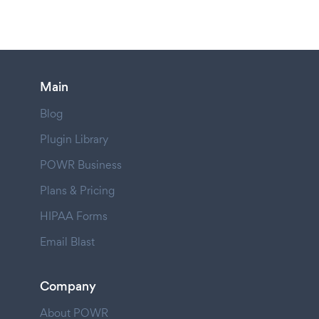
Main
Blog
Plugin Library
POWR Business
Plans & Pricing
HIPAA Forms
Email Blast
Company
About POWR