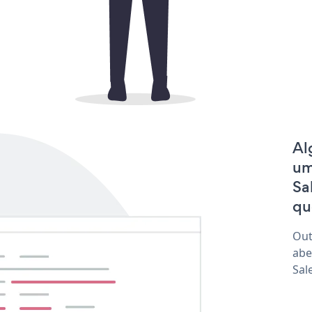
Al
um
Sa
qu
Out
abe
Sal