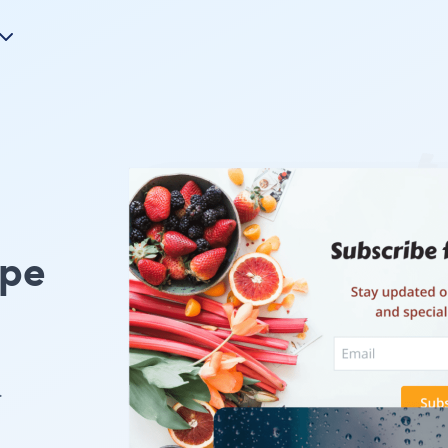
ype
.