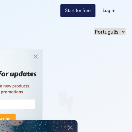
Start for free
Log In