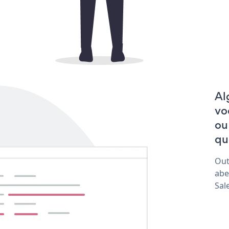
Al
vo
ou
qu
Out
abe
Sal