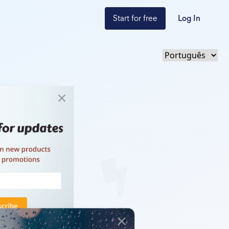
Start for free
Log In