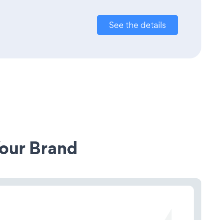
See the details
our Brand