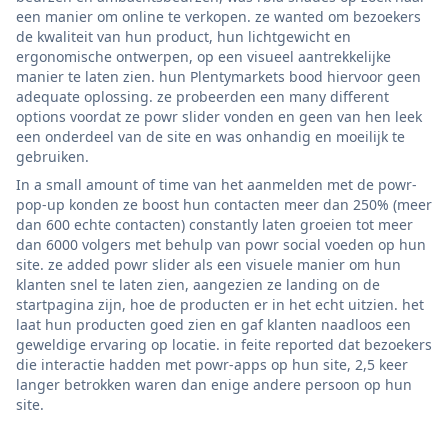
een manier om online te verkopen. ze wanted om bezoekers
de kwaliteit van hun product, hun lichtgewicht en
ergonomische ontwerpen, op een visueel aantrekkelijke
manier te laten zien. hun Plentymarkets bood hiervoor geen
adequate oplossing. ze probeerden een many different
options voordat ze powr slider vonden en geen van hen leek
een onderdeel van de site en was onhandig en moeilijk te
gebruiken.
In a small amount of time van het aanmelden met de powr-
pop-up konden ze boost hun contacten meer dan 250% (meer
dan 600 echte contacten) constantly laten groeien tot meer
dan 6000 volgers met behulp van powr social voeden op hun
site. ze added powr slider als een visuele manier om hun
klanten snel te laten zien, aangezien ze landing on de
startpagina zijn, hoe de producten er in het echt uitzien. het
laat hun producten goed zien en gaf klanten naadloos een
geweldige ervaring op locatie. in feite reported dat bezoekers
die interactie hadden met powr-apps op hun site, 2,5 keer
langer betrokken waren dan enige andere persoon op hun
site.