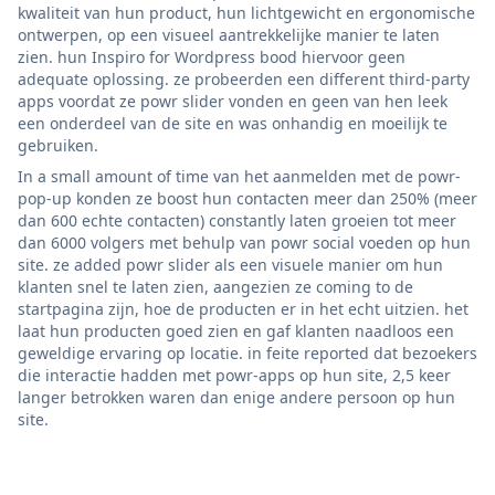
kwaliteit van hun product, hun lichtgewicht en ergonomische
ontwerpen, op een visueel aantrekkelijke manier te laten
zien. hun Inspiro for Wordpress bood hiervoor geen
adequate oplossing. ze probeerden een different third-party
apps voordat ze powr slider vonden en geen van hen leek
een onderdeel van de site en was onhandig en moeilijk te
gebruiken.
In a small amount of time van het aanmelden met de powr-
pop-up konden ze boost hun contacten meer dan 250% (meer
dan 600 echte contacten) constantly laten groeien tot meer
dan 6000 volgers met behulp van powr social voeden op hun
site. ze added powr slider als een visuele manier om hun
klanten snel te laten zien, aangezien ze coming to de
startpagina zijn, hoe de producten er in het echt uitzien. het
laat hun producten goed zien en gaf klanten naadloos een
geweldige ervaring op locatie. in feite reported dat bezoekers
die interactie hadden met powr-apps op hun site, 2,5 keer
langer betrokken waren dan enige andere persoon op hun
site.