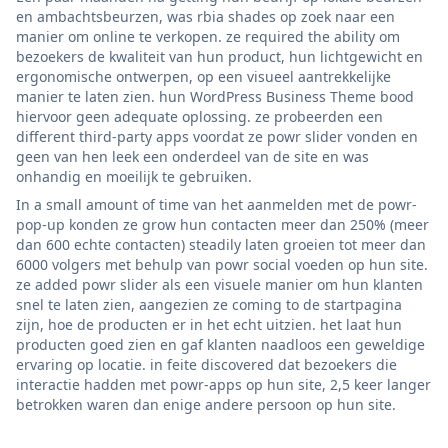
en ambachtsbeurzen, was rbia shades op zoek naar een
manier om online te verkopen. ze required the ability om
bezoekers de kwaliteit van hun product, hun lichtgewicht en
ergonomische ontwerpen, op een visueel aantrekkelijke
manier te laten zien. hun WordPress Business Theme bood
hiervoor geen adequate oplossing. ze probeerden een
different third-party apps voordat ze powr slider vonden en
geen van hen leek een onderdeel van de site en was
onhandig en moeilijk te gebruiken.
In a small amount of time van het aanmelden met de powr-
pop-up konden ze grow hun contacten meer dan 250% (meer
dan 600 echte contacten) steadily laten groeien tot meer dan
6000 volgers met behulp van powr social voeden op hun site.
ze added powr slider als een visuele manier om hun klanten
snel te laten zien, aangezien ze coming to de startpagina
zijn, hoe de producten er in het echt uitzien. het laat hun
producten goed zien en gaf klanten naadloos een geweldige
ervaring op locatie. in feite discovered dat bezoekers die
interactie hadden met powr-apps op hun site, 2,5 keer langer
betrokken waren dan enige andere persoon op hun site.