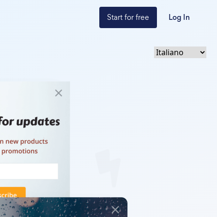
Start for free
Log In