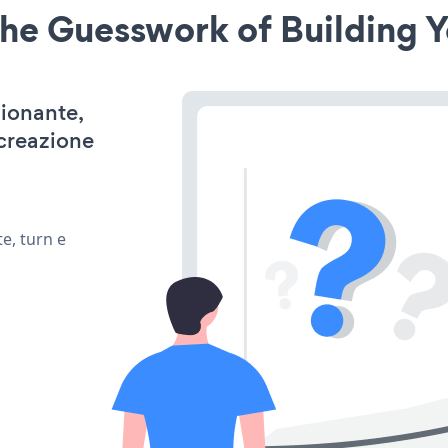
he Guesswork of Building Y
zionante,
 creazione
e, turn e