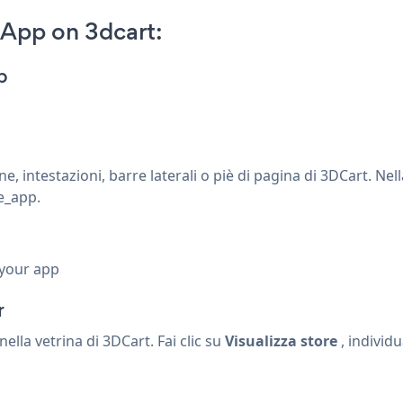
 App on 3dcart:
p
 intestazioni, barre laterali o piè di pagina di 3DCart. Nel
e_app.
 your app
r
la vetrina di 3DCart. Fai clic su
Visualizza store
, individu