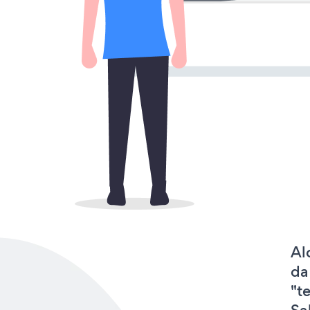
Al
da
"t