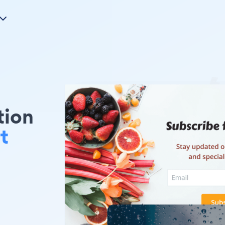
tion
t