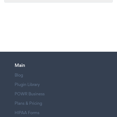
Main
Blog
Plugin Library
POWR Business
Plans & Pricing
HIPAA Forms