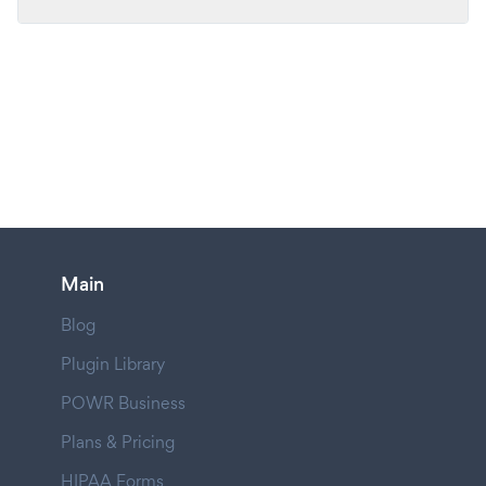
Main
Blog
Plugin Library
POWR Business
Plans & Pricing
HIPAA Forms