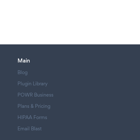
Main
Blog
Plugin Library
POWR Business
Plans & Pricing
HIPAA Forms
Email Blast