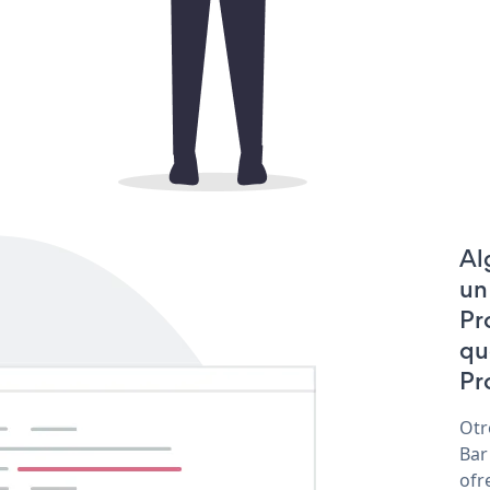
Al
un
Pr
qu
Pr
Otr
Bar
ofr