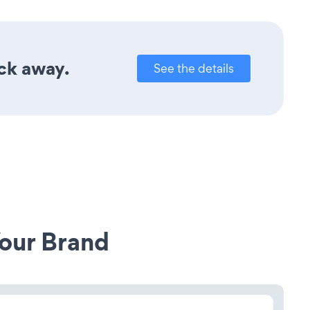
ick away.
See the details
our Brand