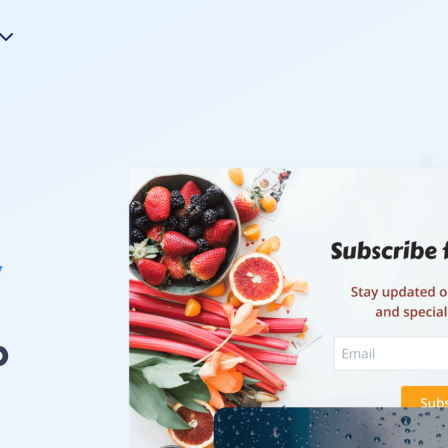
y
s
b