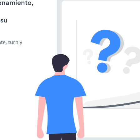
ionamiento,
 su
te, turn y