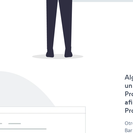
Al
un
Pr
af
Pr
Otr
Bar