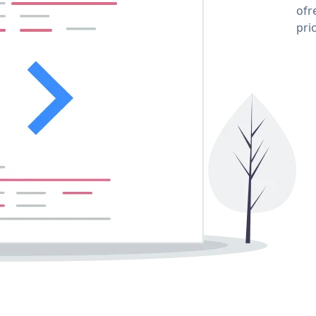
ofr
pri