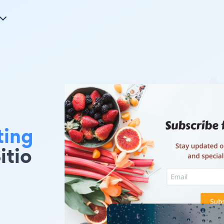
ting
itio