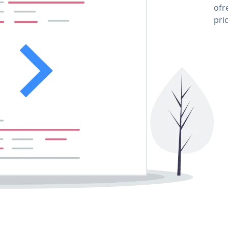
ofr
pri