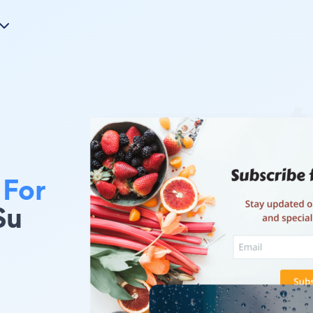
 For
Su