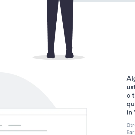
Al
us
o 
qu
in 
Otr
Bar