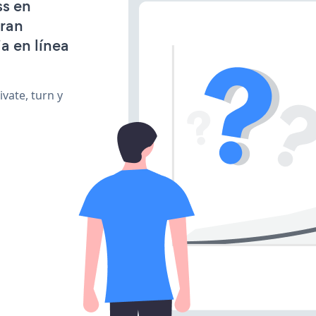
ss en
gran
a en línea
vate, turn y