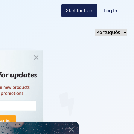
Start for free
Log In