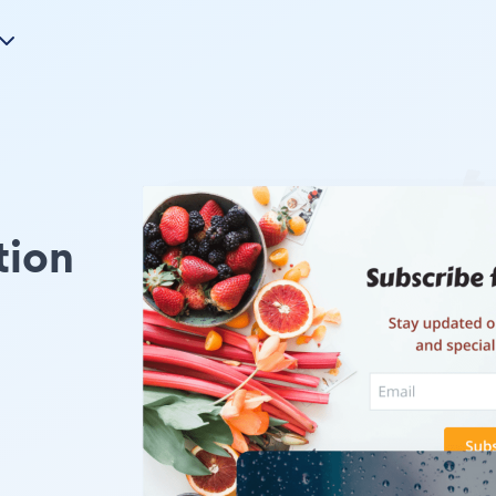
tion
u