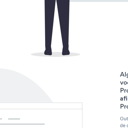
Al
vo
Pr
af
Pr
Out
de 