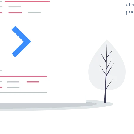
ofe
pri