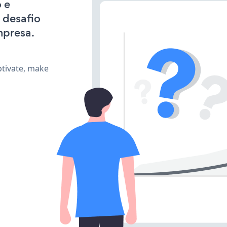
 e
 desafio
mpresa.
ptivate, make