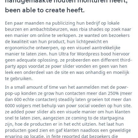
handgemaakte houten monturen heeft,
been able to create heeft.
Een paar maanden na publicizing hun bedrijf op lokale
beurzen en ambachtsbeurzen, was rbia shades op zoek naar
een manier om online te verkopen. ze wanted om bezoekers
de kwaliteit van hun product, hun lichtgewicht en
ergonomische ontwerpen, op een visueel aantrekkelijke
manier te laten zien. hun Ultra for Wordpress bood hiervoor
geen adequate oplossing. ze probeerden een different third-
party apps voordat ze powr slider vonden en geen van hen
leek een onderdeel van de site en was onhandig en moeilijk
te gebruiken.
In a small amount of time van het aanmelden met de powr-
pop-up konden ze grow hun contacten meer dan 250% (meer
dan 600 echte contacten) steadily laten groeien tot meer dan
6000 volgers met behulp van powr social voeden op hun site.
ze added powr slider als een visuele manier om hun klanten
snel te laten zien, aangezien ze coming to de startpagina
zijn, hoe de producten er in het echt uitzien. het laat hun
producten goed zien en gaf klanten naadloos een geweldige
ervaring op locatie. in feite reported dat bezoekers die