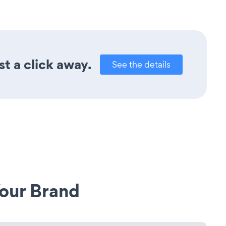
t a click away.
See the details
our Brand