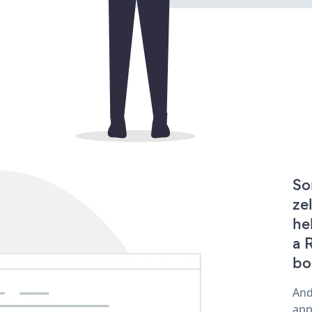
So
ze
he
a 
bo
And
app