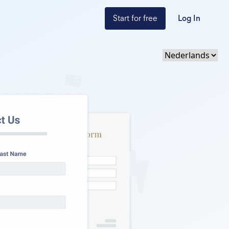
Start for free
Log In