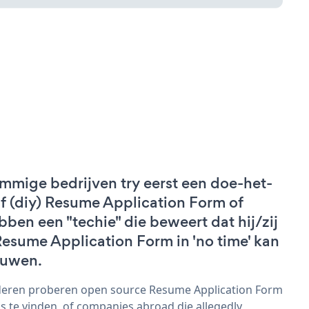
mmige bedrijven try eerst een doe-het-
lf (diy) Resume Application Form of
bben een "techie" die beweert dat hij/zij
Resume Application Form in 'no time' kan
uwen.
eren proberen open source Resume Application Form
s te vinden, of companies abroad die allegedly