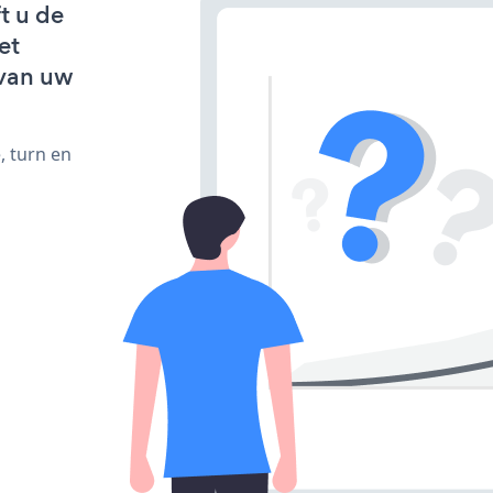
t u de
et
van uw
, turn en