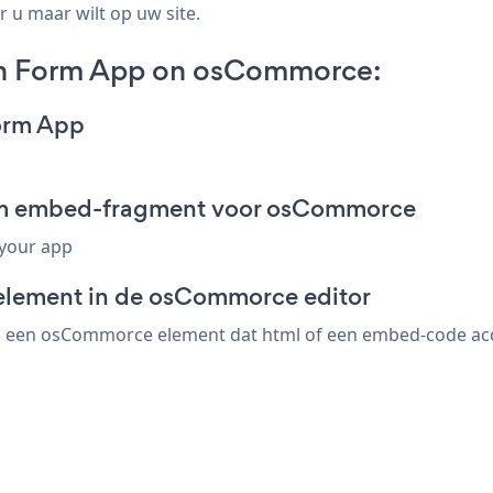
 u maar wilt op uw site.
on Form App on osCommorce:
orm App
orm embed-fragment voor osCommorce
 your app
-element in de osCommorce editor
 een osCommorce element dat html of een embed-code accep