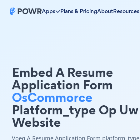
Apps
Plans & Pricing
About
Resources
Embed A Resume
Application Form
OsCommorce
Platform_type Op Uw
Website
Voeg A Resume Application Form platform_type