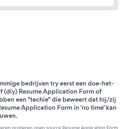
mmige bedrijven try eerst een doe-het-
lf (diy) Resume Application Form of
bben een "techie" die beweert dat hij/zij
Resume Application Form in 'no time' kan
uwen.
eren proberen open source Resume Application Form