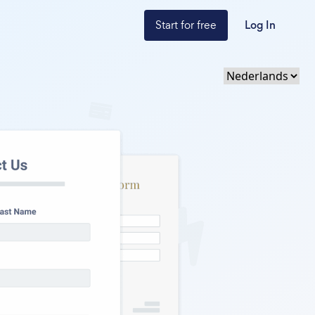
Start for free
Log In