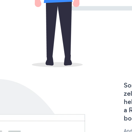
So
ze
he
a 
bo
And