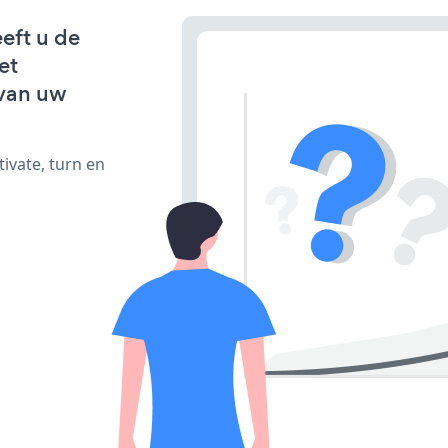
eft u de
et
van uw
ivate, turn en