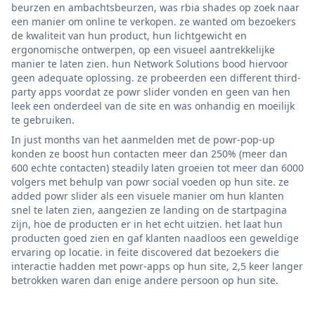
beurzen en ambachtsbeurzen, was rbia shades op zoek naar
een manier om online te verkopen. ze wanted om bezoekers
de kwaliteit van hun product, hun lichtgewicht en
ergonomische ontwerpen, op een visueel aantrekkelijke
manier te laten zien. hun Network Solutions bood hiervoor
geen adequate oplossing. ze probeerden een different third-
party apps voordat ze powr slider vonden en geen van hen
leek een onderdeel van de site en was onhandig en moeilijk
te gebruiken.
In just months van het aanmelden met de powr-pop-up
konden ze boost hun contacten meer dan 250% (meer dan
600 echte contacten) steadily laten groeien tot meer dan 6000
volgers met behulp van powr social voeden op hun site. ze
added powr slider als een visuele manier om hun klanten
snel te laten zien, aangezien ze landing on de startpagina
zijn, hoe de producten er in het echt uitzien. het laat hun
producten goed zien en gaf klanten naadloos een geweldige
ervaring op locatie. in feite discovered dat bezoekers die
interactie hadden met powr-apps op hun site, 2,5 keer langer
betrokken waren dan enige andere persoon op hun site.