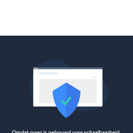
Omdat powr is gebouwd voor schaalbaarheid,