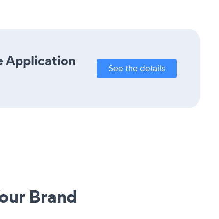
e Application
See the details
our Brand