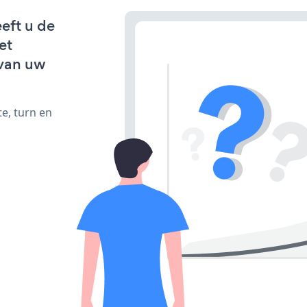
eeft u de
et
van uw
e, turn en