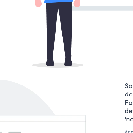
So
do
Fo
da
'n
And