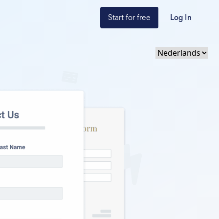
Start for free
Log In