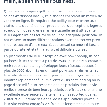
main, a seen in their business.
Quelques mois après getting leur activité lors de foires et
salons d'artisanat locaux, rbia shades cherchait un moyen de
vendre en ligne. ils required the ability pour montrer aux
visiteurs la qualité de leur produit, leurs conceptions légères
et ergonomiques, d'une manière visuellement attrayante.
leur Pagekit n'a pas fourni de solution adéquate pour cela. ils
ont essayé un many different options avant de trouver powr
slider et aucun d'entre eux n'apparaissait comme s'il faisait
partie du site, et était maladroit et difficile à utiliser.
En just months de leur inscription avec powr popup, ils ont
pu boost leurs contacts à plus de 250% (plus de 600 contacts
réels) et ont constantly développé leurs réseaux sociaux à
plus de 6000 abonnés en utilisant powr social alimenter sur
leur site. ils added le curseur powr comme moyen visuel de
montrer rapidement à leurs clients qu'ils sont landing on la
page d'accueil à quoi ressemblent les produits dans la vie
réelle. il présente bien leurs produits et offre aux clients une
excellente expérience sur site. en fait, ils reported que les
visiteurs qui interagissaient avec les applications powr sur
leur site étaient engagés 2,5 fois plus longtemps que toute