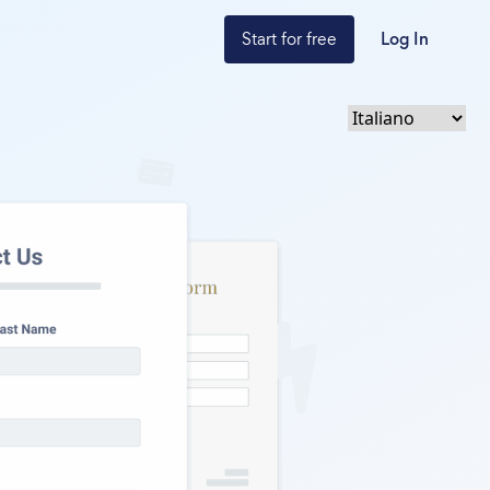
Start for free
Log In