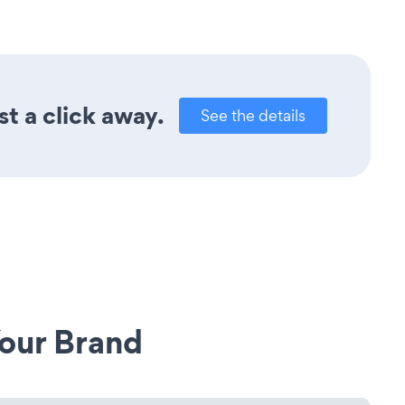
t a click away.
See the details
our Brand