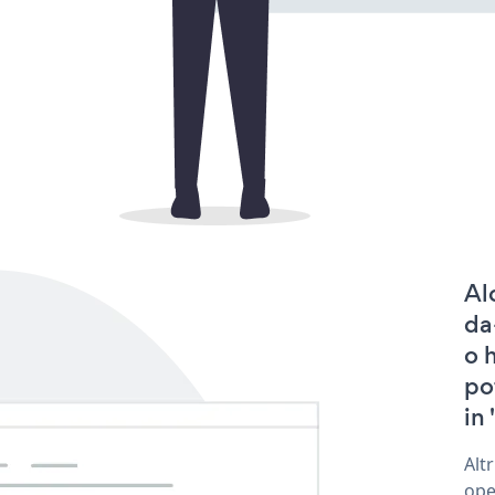
Al
da
o 
po
in 
Alt
ope