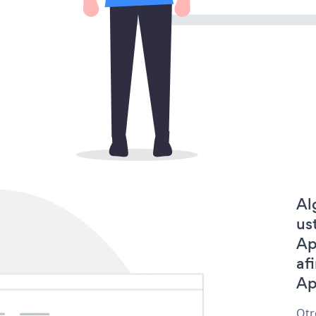
Al
us
Ap
af
Ap
Otr