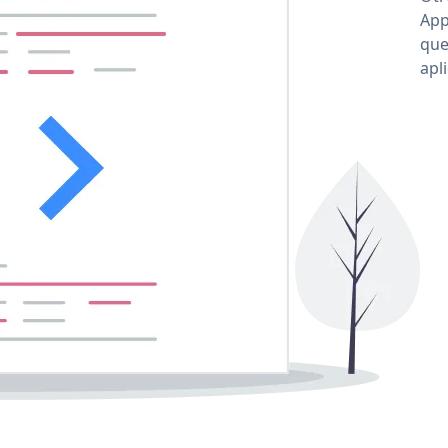
App
que
apl