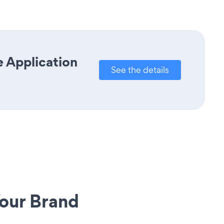
e Application
See the details
our Brand