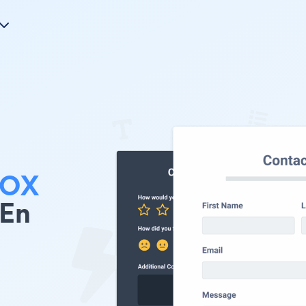
LOX
 En