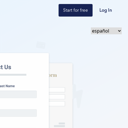
Start for free
Log In