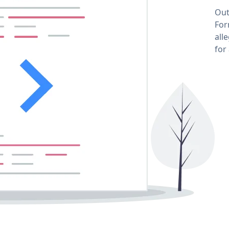
Out
For
all
for