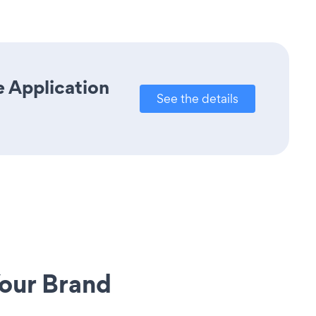
e Application
See the details
our Brand