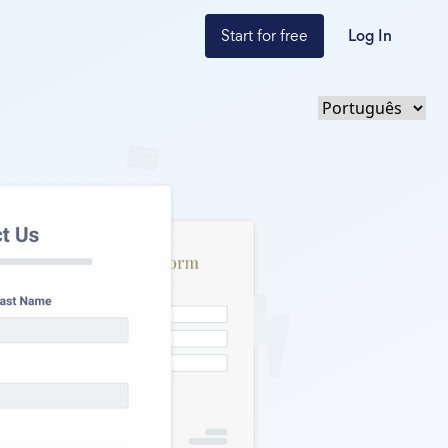
Start for free
Log In