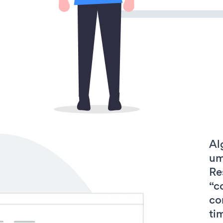
Al
um
Re
“c
co
tim