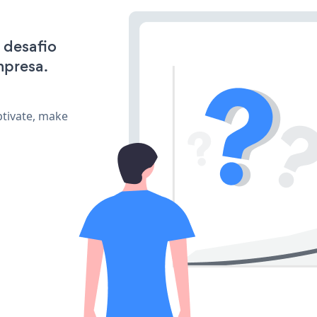
 desafio
mpresa.
ptivate, make