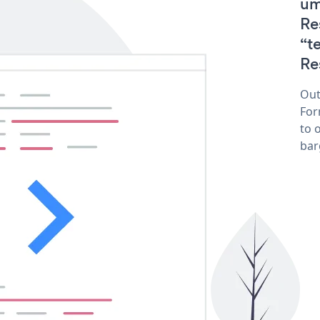
um
Re
“t
Re
Out
For
to 
bar