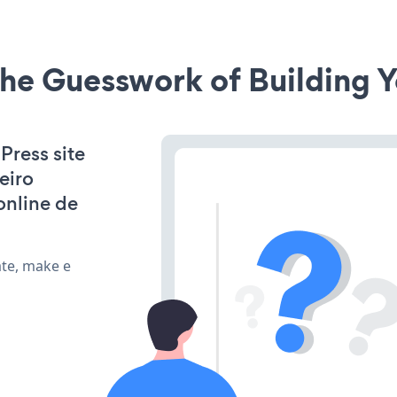
he Guesswork of Building Y
Press site
eiro
online de
ate, make e