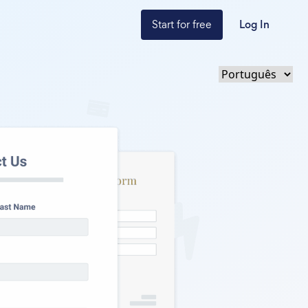
Start for free
Log In