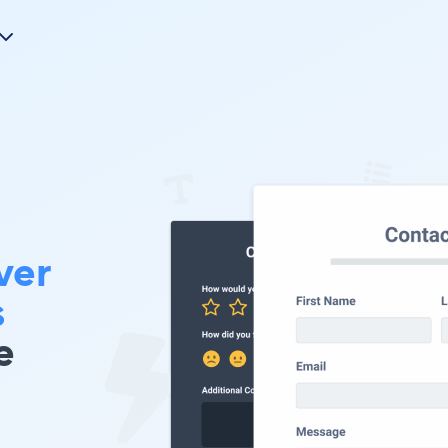
ver
s
e