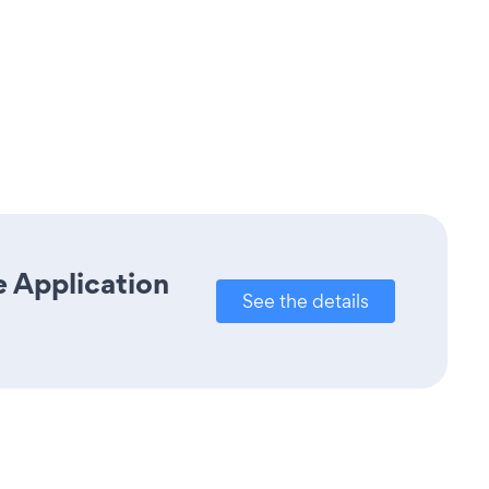
e Application
See the details