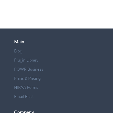
Main
Blog
Plugin Library
POWR Business
Plans & Pricing
HIPAA Forms
Email Blast
Company