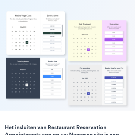
Het insluiten van Restaurant Reservation
Appointments app op uw Namesco site is nog