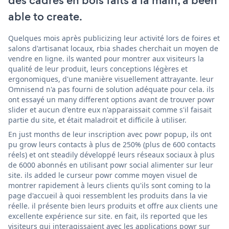
des cadres en bois faits à la main, a been
able to create.
Quelques mois après publicizing leur activité lors de foires et
salons d'artisanat locaux, rbia shades cherchait un moyen de
vendre en ligne. ils wanted pour montrer aux visiteurs la
qualité de leur produit, leurs conceptions légères et
ergonomiques, d'une manière visuellement attrayante. leur
Omnisend n'a pas fourni de solution adéquate pour cela. ils
ont essayé un many different options avant de trouver powr
slider et aucun d'entre eux n'apparaissait comme s'il faisait
partie du site, et était maladroit et difficile à utiliser.
En just months de leur inscription avec powr popup, ils ont
pu grow leurs contacts à plus de 250% (plus de 600 contacts
réels) et ont steadily développé leurs réseaux sociaux à plus
de 6000 abonnés en utilisant powr social alimenter sur leur
site. ils added le curseur powr comme moyen visuel de
montrer rapidement à leurs clients qu'ils sont coming to la
page d'accueil à quoi ressemblent les produits dans la vie
réelle. il présente bien leurs produits et offre aux clients une
excellente expérience sur site. en fait, ils reported que les
visiteurs qui interagissaient avec les applications powr sur