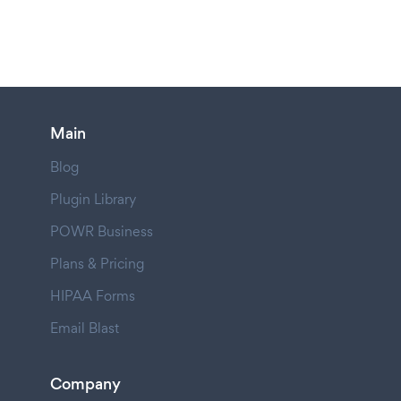
Main
Blog
Plugin Library
POWR Business
Plans & Pricing
HIPAA Forms
Email Blast
Company