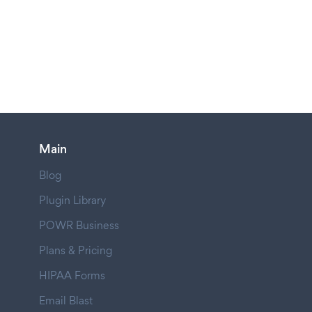
Main
Blog
Plugin Library
POWR Business
Plans & Pricing
HIPAA Forms
Email Blast