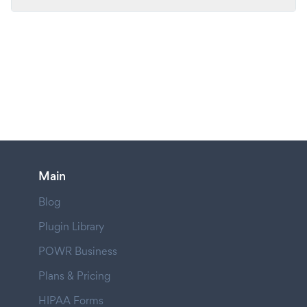
Main
Blog
Plugin Library
POWR Business
Plans & Pricing
HIPAA Forms