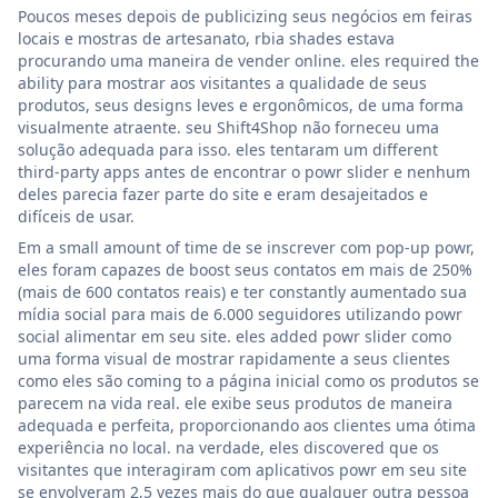
Poucos meses depois de publicizing seus negócios em feiras
locais e mostras de artesanato, rbia shades estava
procurando uma maneira de vender online. eles required the
ability para mostrar aos visitantes a qualidade de seus
produtos, seus designs leves e ergonômicos, de uma forma
visualmente atraente. seu Shift4Shop não forneceu uma
solução adequada para isso. eles tentaram um different
third-party apps antes de encontrar o powr slider e nenhum
deles parecia fazer parte do site e eram desajeitados e
difíceis de usar.
Em a small amount of time de se inscrever com pop-up powr,
eles foram capazes de boost seus contatos em mais de 250%
(mais de 600 contatos reais) e ter constantly aumentado sua
mídia social para mais de 6.000 seguidores utilizando powr
social alimentar em seu site. eles added powr slider como
uma forma visual de mostrar rapidamente a seus clientes
como eles são coming to a página inicial como os produtos se
parecem na vida real. ele exibe seus produtos de maneira
adequada e perfeita, proporcionando aos clientes uma ótima
experiência no local. na verdade, eles discovered que os
visitantes que interagiram com aplicativos powr em seu site
se envolveram 2,5 vezes mais do que qualquer outra pessoa