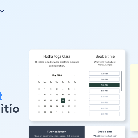
t
itio