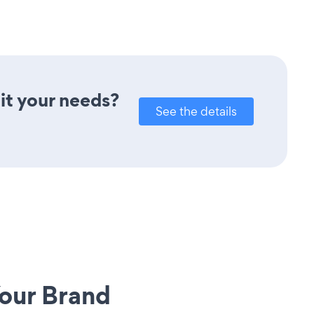
it your needs?
See the details
our Brand