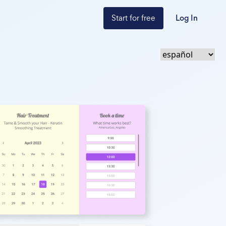
Start for free
Log In