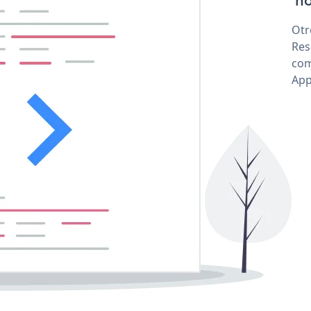
'no
Otr
Res
com
App