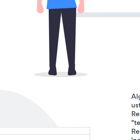
Al
us
Re
"t
Re