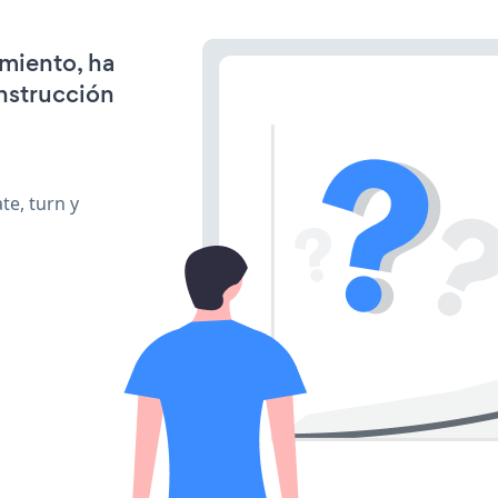
amiento, ha
onstrucción
te, turn y