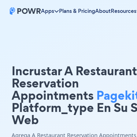
Apps
Plans & Pricing
About
Resources
Incrustar A Restaurant
Reservation
Appointments
Pageki
Platform_type En Su S
Web
Agrega A Restaurant Reservation Appointments