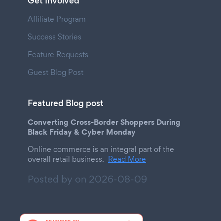
Get Involved
Affiliate Program
Success Stories
Feature Requests
Guest Blog Post
Featured Blog post
Converting Cross-Border Shoppers During
Black Friday & Cyber Monday
Online commerce is an integral part of the
overall retail business.
Read More
Posted by on
2026-08-09