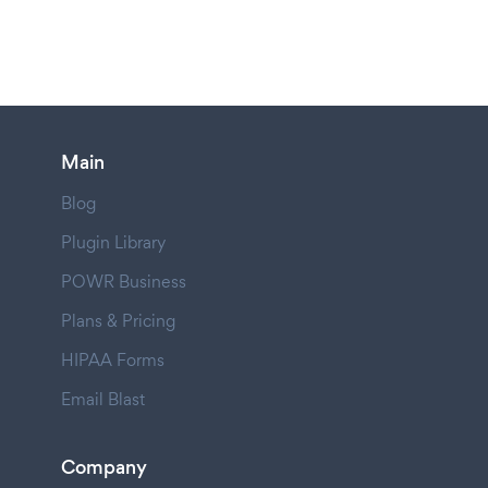
Main
Blog
Plugin Library
POWR Business
Plans & Pricing
HIPAA Forms
Email Blast
Company