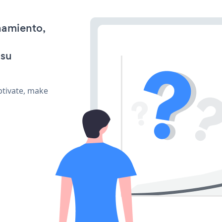
namiento,
 su
ptivate, make