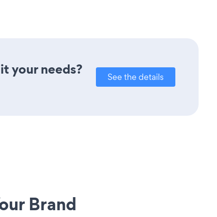
it your needs?
See the details
our Brand