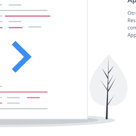
Ap
Otr
Res
com
App