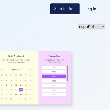
Start for free
Log In