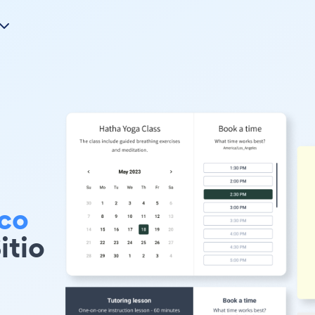
co
itio