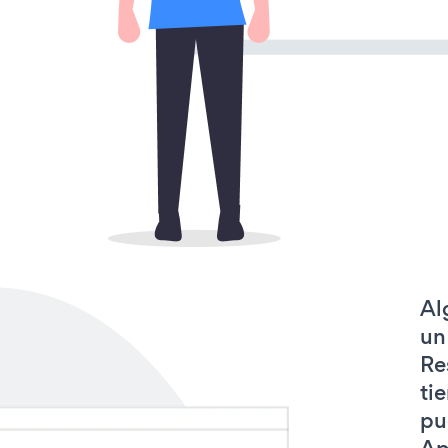
Al
un
Re
ti
pu