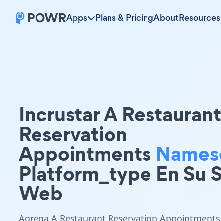
Apps
Plans & Pricing
About
Resources
Incrustar A Restaurant
Reservation
Appointments
Names
Platform_type En Su S
Web
Agrega A Restaurant Reservation Appointments