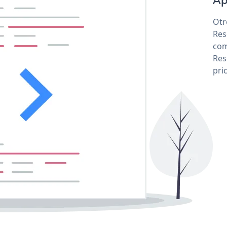
Ap
Otr
Res
com
Res
pri