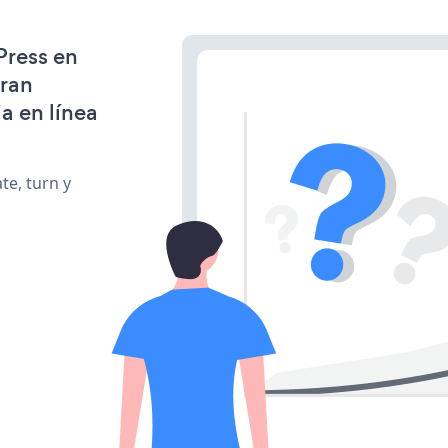
Press en
gran
a en línea
te, turn y