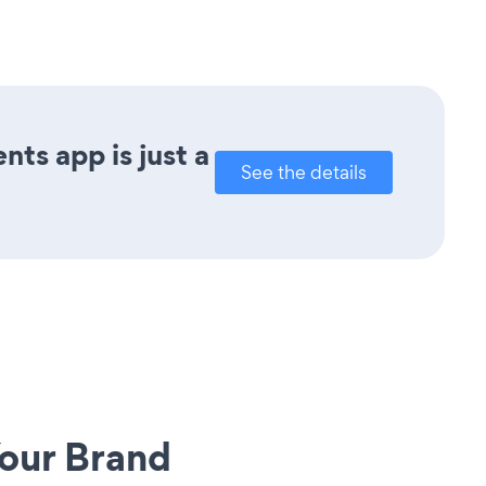
ts app is just a
See the details
our Brand