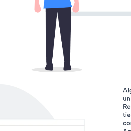
Al
un
Re
ti
co