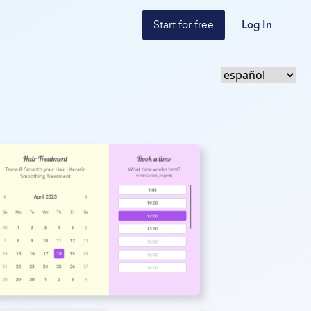
Start for free
Log In