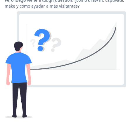
Pero luego viene a tough question: ¿cómo draw in, captivate,
make y cómo ayudar a más visitantes?