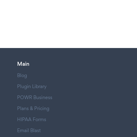
Main
Blog
Plugin Library
POWR Business
Plans & Pricing
HIPAA Forms
Email Blast