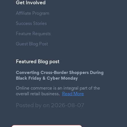
Get Involved
Affiliate Program
Success Stories
Feature Requests
Guest Blog Post
Featured Blog post
Converting Cross-Border Shoppers During
Black Friday & Cyber Monday
Online commerce is an integral part of the
overall retail business.
Read More
Posted by on
2026-08-07