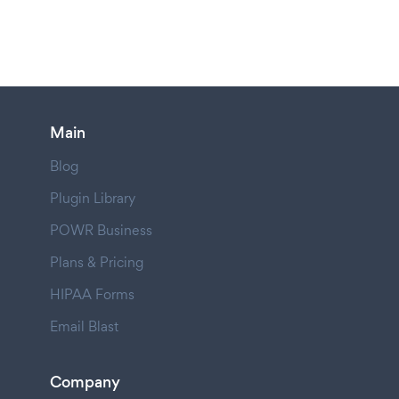
Main
Blog
Plugin Library
POWR Business
Plans & Pricing
HIPAA Forms
Email Blast
Company