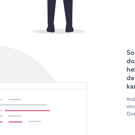
So
do
he
da
ka
And
vin
Quo