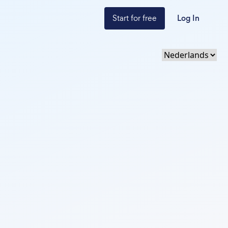
Start for free
Log In