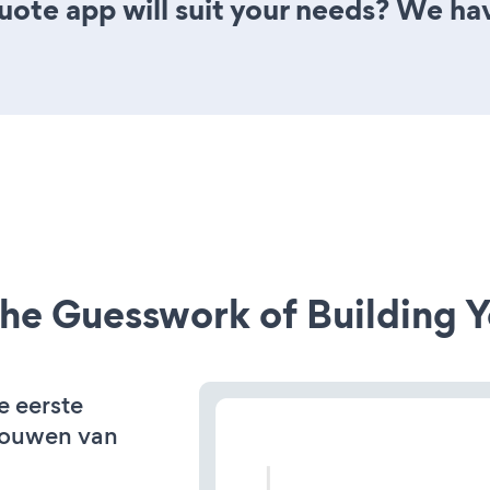
ote app will suit your needs? We have
he Guesswork of Building Y
e eerste
bouwen van