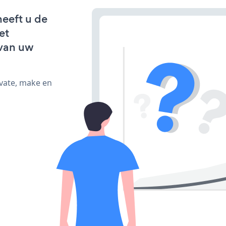
eeft u de
et
van uw
ivate, make en