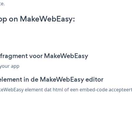
te.
App on MakeWebEasy:
d-fragment voor MakeWebEasy
 your app
-element in de MakeWebEasy editor
WebEasy element dat html of een embed-code accepteert. s