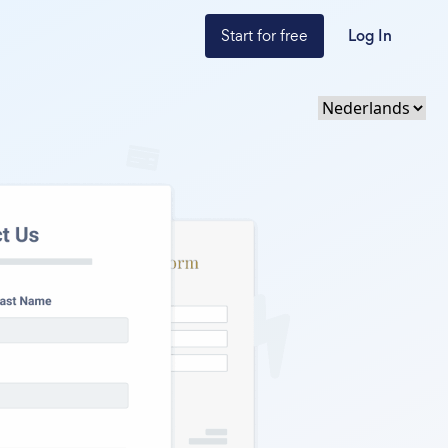
Start for free
Log In