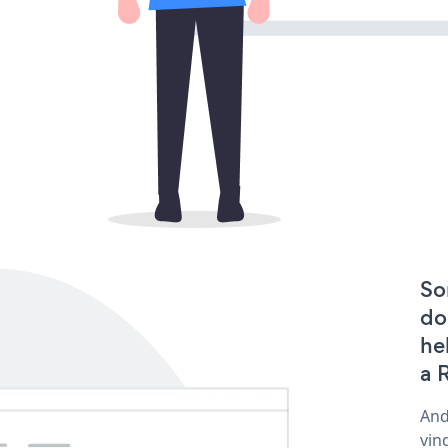
So
do
he
a 
And
vin