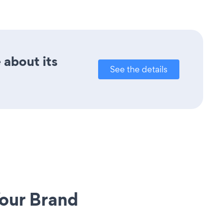
 about its
See the details
our Brand