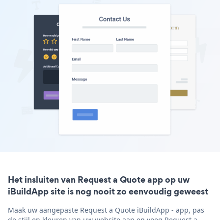
Het insluiten van Request a Quote app op uw
iBuildApp site is nog nooit zo eenvoudig geweest
Maak uw aangepaste Request a Quote iBuildApp - app, pas
de stijl en kleuren van uw website aan en voeg Request a