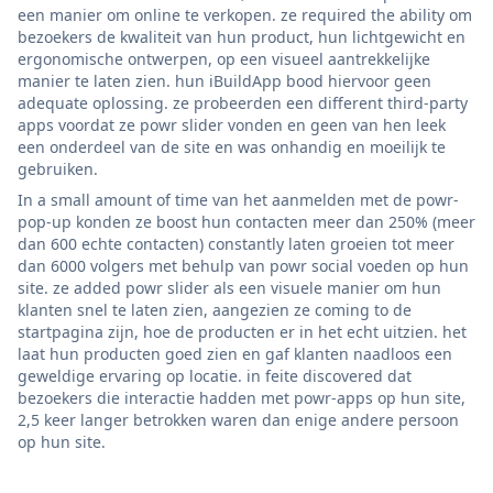
een manier om online te verkopen. ze required the ability om
bezoekers de kwaliteit van hun product, hun lichtgewicht en
ergonomische ontwerpen, op een visueel aantrekkelijke
manier te laten zien. hun iBuildApp bood hiervoor geen
adequate oplossing. ze probeerden een different third-party
apps voordat ze powr slider vonden en geen van hen leek
een onderdeel van de site en was onhandig en moeilijk te
gebruiken.
In a small amount of time van het aanmelden met de powr-
pop-up konden ze boost hun contacten meer dan 250% (meer
dan 600 echte contacten) constantly laten groeien tot meer
dan 6000 volgers met behulp van powr social voeden op hun
site. ze added powr slider als een visuele manier om hun
klanten snel te laten zien, aangezien ze coming to de
startpagina zijn, hoe de producten er in het echt uitzien. het
laat hun producten goed zien en gaf klanten naadloos een
geweldige ervaring op locatie. in feite discovered dat
bezoekers die interactie hadden met powr-apps op hun site,
2,5 keer langer betrokken waren dan enige andere persoon
op hun site.