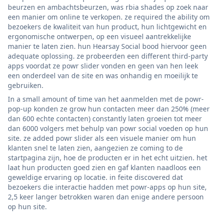
beurzen en ambachtsbeurzen, was rbia shades op zoek naar
een manier om online te verkopen. ze required the ability om
bezoekers de kwaliteit van hun product, hun lichtgewicht en
ergonomische ontwerpen, op een visueel aantrekkelijke
manier te laten zien. hun Hearsay Social bood hiervoor geen
adequate oplossing. ze probeerden een different third-party
apps voordat ze powr slider vonden en geen van hen leek
een onderdeel van de site en was onhandig en moeilijk te
gebruiken.
In a small amount of time van het aanmelden met de powr-
pop-up konden ze grow hun contacten meer dan 250% (meer
dan 600 echte contacten) constantly laten groeien tot meer
dan 6000 volgers met behulp van powr social voeden op hun
site. ze added powr slider als een visuele manier om hun
klanten snel te laten zien, aangezien ze coming to de
startpagina zijn, hoe de producten er in het echt uitzien. het
laat hun producten goed zien en gaf klanten naadloos een
geweldige ervaring op locatie. in feite discovered dat
bezoekers die interactie hadden met powr-apps op hun site,
2,5 keer langer betrokken waren dan enige andere persoon
op hun site.