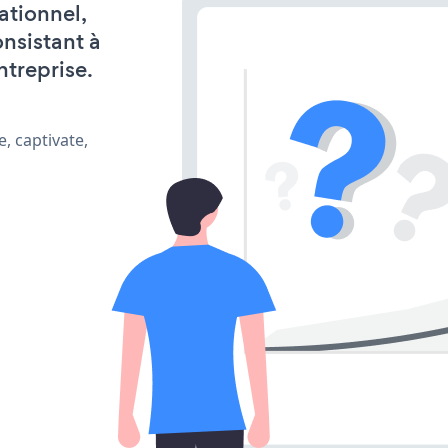
ationnel,
onsistant à
ntreprise.
, captivate,