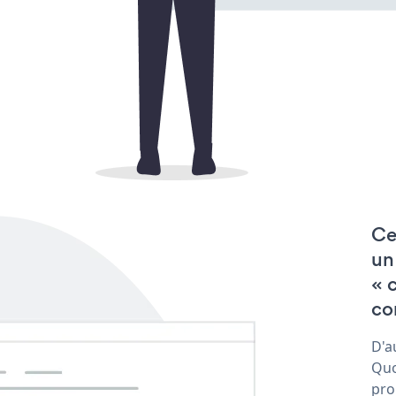
Ce
un
« 
co
D'a
Quo
pro