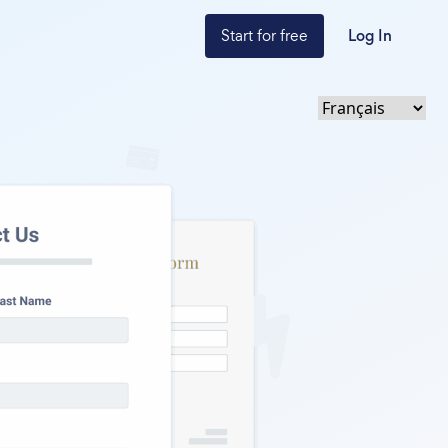
Start for free
Log In